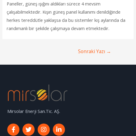
Paneller, güneş ışığını aldıkları sürece 4 mevsim
çalışabilmektedir. Kışın güneş panel kullanımı denildiğinde
herkes tereddütle yaklaşsa da bu sistemler kış aylarında da
randımanlı bir şekilde çalışmaya devam etmektedir.
Sonraki Yazı
→
Mirsolar Enerji San.Tic. AŞ.