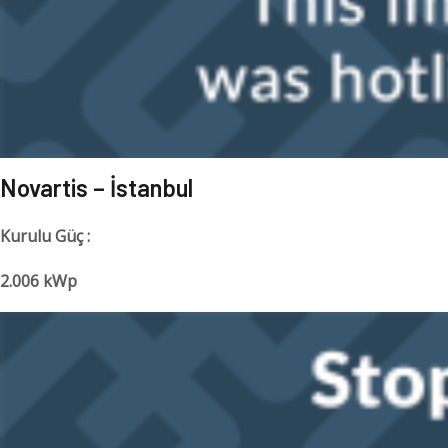
Novartis – İstanbul
Kurulu Güç :
2.006 kWp