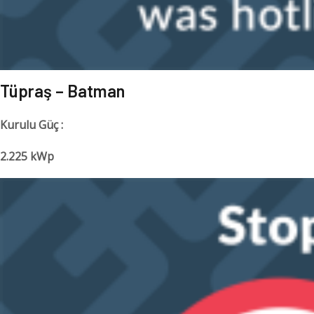
Tüpraş – Batman
Kurulu Güç :
2.225 kWp