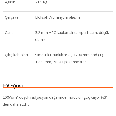
Ağırlık
21.5 kg
Çerçeve
Eloksallı Alüminyum alaşım
Cam
3.2 mm ARC kaplamalı temperli cam, düşük
demir
Çıkış kabloları
Simetrik uzunluklar (-) 1200 mm and (+)
1200 mm, MC4 tipi konnektör
I-V Eğrisi
200W/m² düşük radyasyon değerinde modülün güç kaybı %3’
den daha azdır.