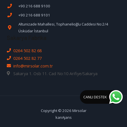
+90 216 688 9100
+90 216 688 9101
Altunizade Mahallesi, Tophanelioğlu Caddesi No:2/4
Üsküdar İstanbul
Sakarya Fabrika
0264 502 82 68
0264 502 82 77
info@mirsolar.com.tr
Sakarya 1. Osb 11. Cad No:10 Arifiye/Sakarya
CANLI DESTEK
Copyright © 2026 Mirsolar
kanAjans