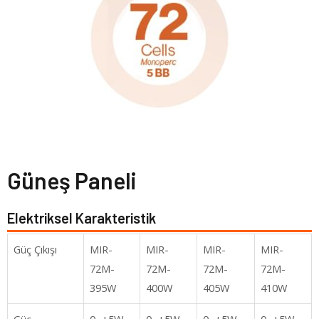
Güneş Paneli
Elektriksel Karakteristik
Güç Çıkışı
MIR-
MIR-
MIR-
MIR-
72M-
72M-
72M-
72M-
395W
400W
405W
410W
Güç
0~+5W
0~+5W
0~+5W
0~+5W