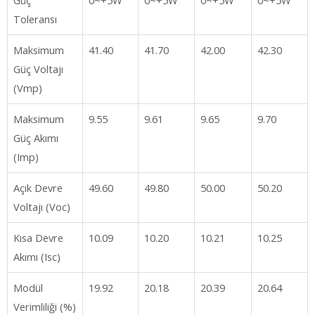
Toleransı
Maksimum
41.40
41.70
42.00
42.30
Güç Voltajı
(Vmp)
Maksimum
9.55
9.61
9.65
9.70
Güç Akımı
(Imp)
Açık Devre
49.60
49.80
50.00
50.20
Voltajı (Voc)
Kısa Devre
10.09
10.20
10.21
10.25
Akımı (Isc)
Modül
19.92
20.18
20.39
20.64
Verimliliği (%)