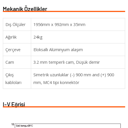
Mekanik Özellikler
Dış Ölçüler
1956mm x 992mm x 35mm
Ağırlık
24kg
Çerçeve
Eloksallı Alüminyum alaşım
Cam
3.2 mm temperli cam, Düşük demir
Çıkış
Simetrik uzunluklar (-) 900 mm and (+) 900
kabloları
mm, MC4 tipi konnektör
I-V Eğrisi