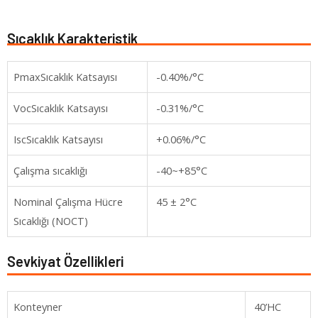
Sıcaklık Karakteristik
PmaxSıcaklık Katsayısı
-0.40%/°C
VocSıcaklık Katsayısı
-0.31%/°C
IscSıcaklık Katsayısı
+0.06%/°C
Çalışma sıcaklığı
-40~+85°C
Nominal Çalışma Hücre
45 ± 2°C
Sıcaklığı (NOCT)
Sevkiyat Özellikleri
Konteyner
40’HC