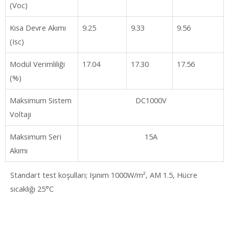
(Voc)
Kısa Devre Akımı
9.25
9.33
9.56
(Isc)
Modül Verimliliği
17.04
17.30
17.56
(%)
Maksimum Sistem
DC1000V
Voltajı
Maksimum Seri
15A
Akımı
Standart test koşulları; Işınım 1000W/m², AM 1.5, Hücre
sıcaklığı 25°C