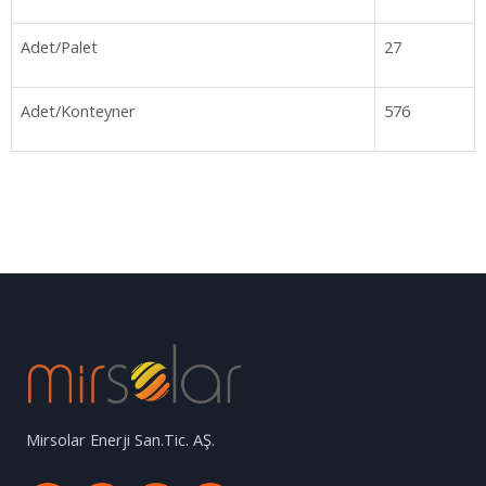
Adet/Palet
27
Adet/Konteyner
576
Mirsolar Enerji San.Tic. AŞ.