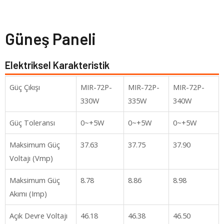
Güneş Paneli
Elektriksel Karakteristik
Güç Çıkışı
MIR-72P-
MIR-72P-
MIR-72P-
330W
335W
340W
Güç Toleransı
0~+5W
0~+5W
0~+5W
Maksimum Güç
37.63
37.75
37.90
Voltajı (Vmp)
Maksimum Güç
8.78
8.86
8.98
Akımı (Imp)
Açık Devre Voltajı
46.18
46.38
46.50